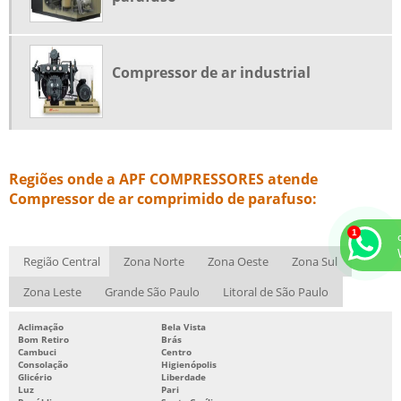
CONSERTO DE COMPRESSOR DE AR SP
INSPEÇÃO EM VASOS DE PRESSÃO
Compressor de ar industrial
Regiões onde a APF COMPRESSORES atende
Compressor de ar comprimido de parafuso:
Região Central
Zona Norte
Zona Oeste
Zona Sul
Zona Leste
Grande São Paulo
Litoral de São Paulo
Aclimação
Bela Vista
Bom Retiro
Brás
Cambuci
Centro
Consolação
Higienópolis
Glicério
Liberdade
Luz
Pari