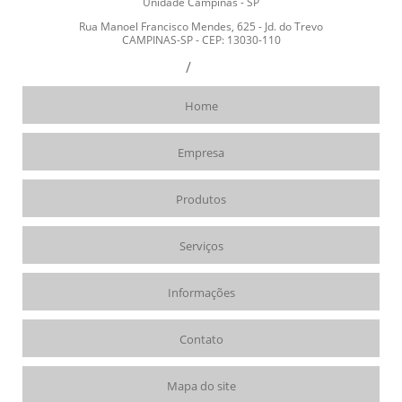
Unidade Campinas - SP
Rua Manoel Francisco Mendes, 625 - Jd. do Trevo
CAMPINAS-SP - CEP: 13030-110
3273-0303
99102-2000
19
/
19
Home
Empresa
Produtos
Serviços
Informações
Contato
Mapa do site