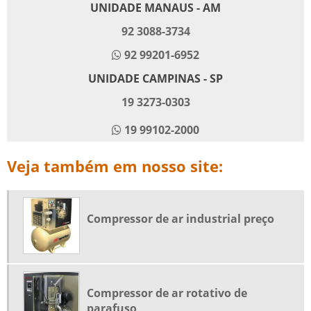
UNIDADE MANAUS - AM
SECADOR DE AR COMPRIMIDO CAMPINAS
92 3088-3734
SECADOR DE AR COMPRIMIDO POR ADSORÇÃO
92 99201-6952
SECADOR DE AR COMPRIMIDO POR REFRIGERAÇÃO
UNIDADE CAMPINAS - SP
VENDA DE COMPRESSOR DE AR USADO EM CAMPINAS
19 3273-0303
VENDA DE COMPRESSOR DE AR USADO EM MANAUS
19 99102-2000
COMPRESSOR DE AR ISENTO DE ÓLEO
NR 13 VASOS DE PRESSÃO
Veja também em nosso site:
TESTE HIDROSTÁTICO NR13
TESTE HIDROSTÁTICO EM COMPRESSORES
Compressor de ar industrial preço
TESTE HIDROSTÁTICO CAMPINAS
AUDITORIA AR COMPRIMIDO
COMPRESSOR DE PISTÃO ISENTO DE ÓLEO
COMPRESSOR DE AR INDUSTRIAL PREÇO
Compressor de ar rotativo de
parafuso
FILTRO PARA LINHA DE AR COMPRIMIDO