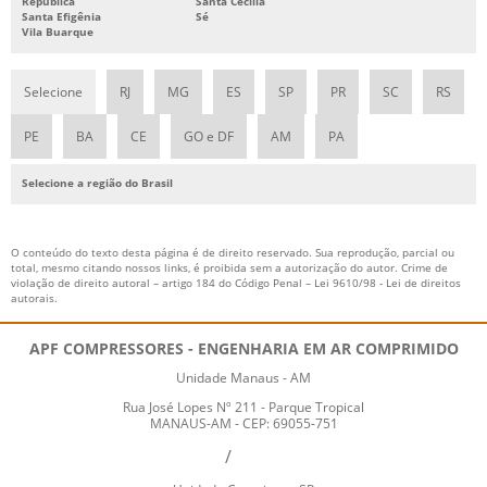
República
Santa Cecília
Santa Efigênia
Sé
Vila Buarque
Selecione
RJ
MG
ES
SP
PR
SC
RS
PE
BA
CE
GO e DF
AM
PA
Selecione a região do Brasil
O conteúdo do texto desta página é de direito reservado. Sua reprodução, parcial ou
total, mesmo citando nossos links, é proibida sem a autorização do autor. Crime de
violação de direito autoral – artigo 184 do Código Penal –
Lei 9610/98 - Lei de direitos
autorais
.
APF COMPRESSORES - ENGENHARIA EM AR COMPRIMIDO
Unidade Manaus - AM
Rua José Lopes Nº 211 - Parque Tropical
MANAUS-AM - CEP: 69055-751
3088-3734
99201-6952
92
/
92