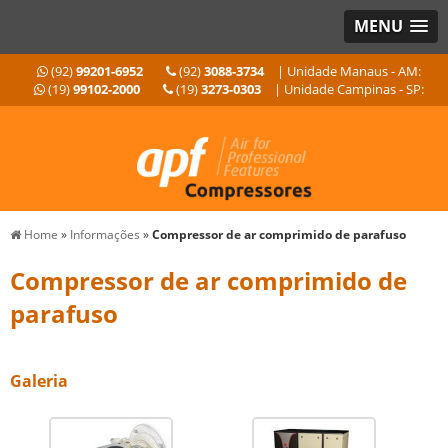
MENU
(92)
99201-6952
(92)
3088-3734
| Unidade Manaus - AM:
(19)
99102-2000
(19)
3273-0303
| Unidade Campinas - SP:
Home
»
Informações
»
Compressor de ar comprimido de parafuso
Compressor de ar comprimido de
parafuso
Galeria