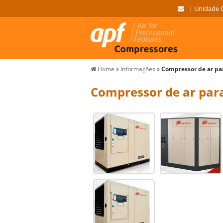
| Unidade 
Home
»
Informações
»
Compressor de ar pa
Compressor de ar par