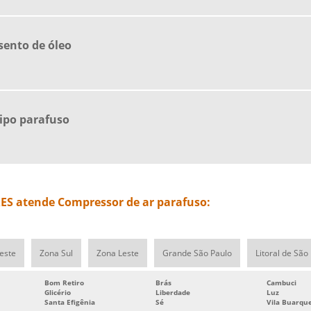
sento de óleo
ipo parafuso
S atende Compressor de ar parafuso:
este
Zona Sul
Zona Leste
Grande São Paulo
Litoral de São
Bom Retiro
Brás
Cambuci
Glicério
Liberdade
Luz
Santa Efigênia
Sé
Vila Buarqu