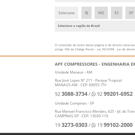
Selecione
RJ
MG
ES
SP
Selecione a região do Brasil
O conteúdo do texto desta página é de direito reservad
artigo 184 do Código Penal –
Lei 9610/98 - Lei de direi
APF COMPRESSORES - ENGENHARIA 
Unidade Manaus - AM
Rua José Lopes Nº 211 - Parque Tropical
MANAUS-AM - CEP: 69055-751
3088-3734
99201-6952
92
/
92
Unidade Campinas - SP
Rua Manoel Francisco Mendes, 625 - Jd. do Tre
CAMPINAS-SP - CEP: 13030-110
3273-0303
99102-2000
19
/
19