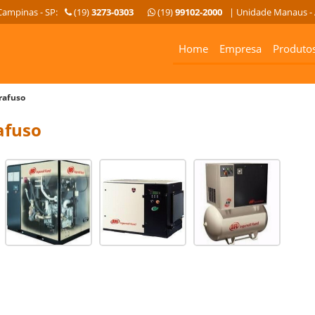
Campinas - SP:
(19)
3273-0303
(19)
99102-2000
| Unidade Manaus -
Home
Empresa
Produto
rafuso
afuso