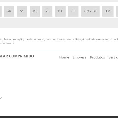
PR
SC
RS
PE
BA
CE
GO e DF
AM
o. Sua reprodução, parcial ou total, mesmo citando nossos links, é proibida sem a autorização
tos autorais
.
EM AR COMPRIMIDO
Home
Empresa
Produtos
Servi
vo