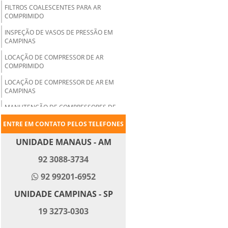
FILTROS COALESCENTES PARA AR
COMPRIMIDO
INSPEÇÃO DE VASOS DE PRESSÃO EM
CAMPINAS
LOCAÇÃO DE COMPRESSOR DE AR
COMPRIMIDO
LOCAÇÃO DE COMPRESSOR DE AR EM
CAMPINAS
MANUTENÇÃO DE COMPRESSORES DE
AR EM CAMPINAS
ENTRE EM CONTATO PELOS TELEFONES
MANUTENÇÃO DE FERRAMENTAS
PNEUMÁTICAS
UNIDADE MANAUS - AM
PEÇAS PARA COMPRESSOR DE AR EM
92 3088-3734
CAMPINAS
92 99201-6952
PEÇAS PARA COMPRESSOR DE AR EM
MANAUS
UNIDADE CAMPINAS - SP
REDE DE AR COMPRIMIDO EM ALUMÍNIO
19 3273-0303
REDE DE AR COMPRIMIDO EM ANEL