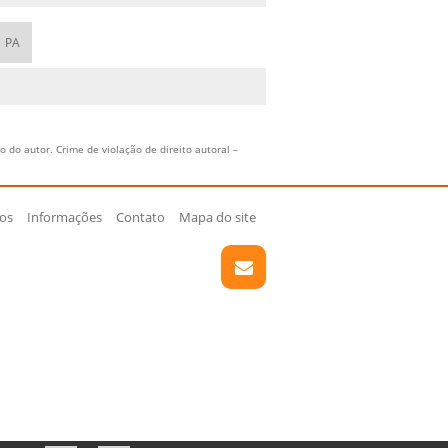
PA
 do autor. Crime de violação de direito autoral –
ços
Informações
Contato
Mapa do site