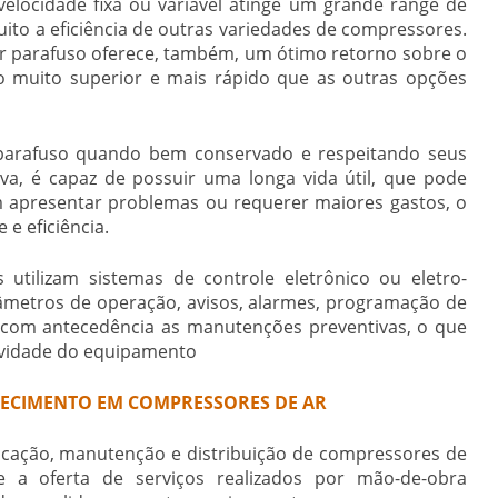
elocidade fixa ou variável atinge um grande range de
ito a eficiência de outras variedades de compressores.
r parafuso
oferece, também, um ótimo retorno sobre o
o muito superior e mais rápido que as outras opções
parafuso
quando bem conservado e respeitando seus
a, é capaz de possuir uma longa vida útil, que pode
 apresentar problemas ou requerer maiores gastos, o
 e eficiência.
tilizam sistemas de controle eletrônico ou eletro-
metros de operação, avisos, alarmes, programação de
r com antecedência as manutenções preventivas, o que
gevidade do equipamento
NECIMENTO EM COMPRESSORES DE AR
cação, manutenção e distribuição de compressores de
 a oferta de serviços realizados por mão-de-obra