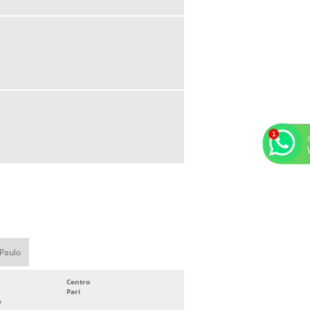
COMPRESSORES
TESTE HIDROSTÁTICO CAMPINAS
AUDITORIA AR COMPRIMIDO
COMPRESSOR DE PISTÃO ISENTO DE
ÓLEO
COMPRESSOR DE AR INDUSTRIAL PREÇO
FILTRO PARA LINHA DE AR COMPRIMIDO
CONSERTO DE COMPRESSOR DE AR SP
INSPEÇÃO EM VASOS DE PRESSÃO
 Paulo
Centro
Pari
e